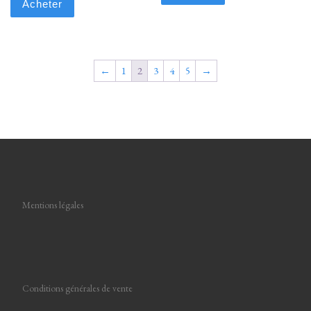
Acheter
←
1
2
3
4
5
→
Mentions légales
Conditions générales de vente