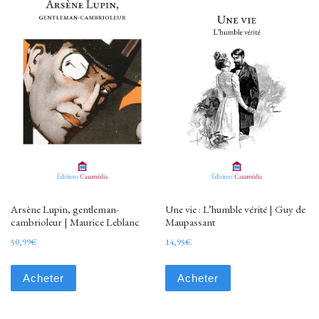
Arsène Lupin, gentleman-
Une vie : L’humble vérité | Guy de
cambrioleur | Maurice Leblanc
Maupassant
50,99
€
14,95
€
Acheter
Acheter