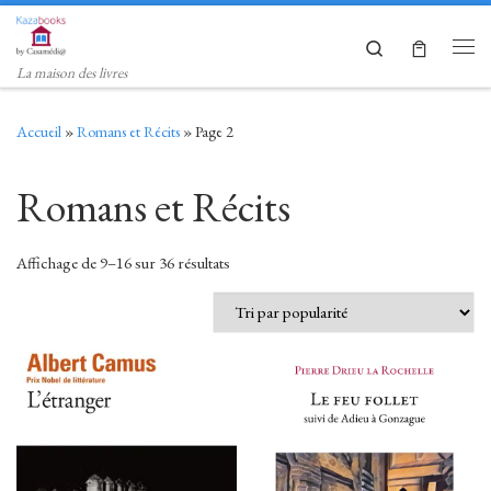
Skip to content
Search
Men
La maison des livres
Accueil
»
Romans et Récits
»
Page 2
Romans et Récits
Trié par popularité
Affichage de 9–16 sur 36 résultats