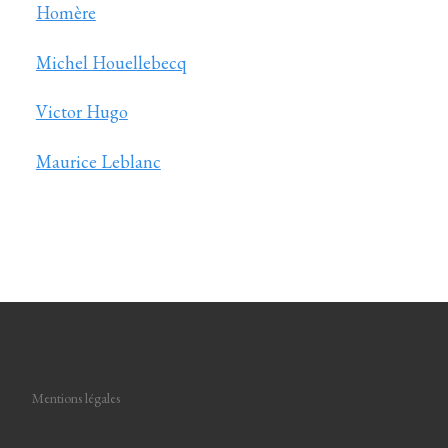
Homère
Michel Houellebecq
Victor Hugo
Maurice Leblanc
Mentions légales