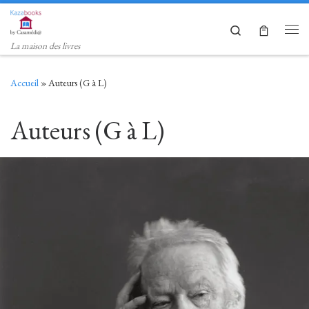
Skip to content
Search
Men
La maison des livres
Accueil
»
Auteurs (G à L)
Auteurs (G à L)