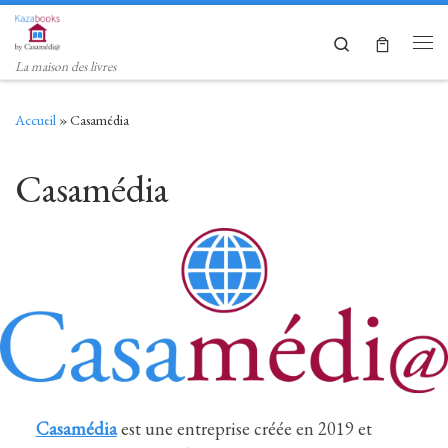
Skip to content
Search
Men
La maison des livres
Accueil
»
Casamédia
Casamédia
Casamédia
est une entreprise créée en 2019 et