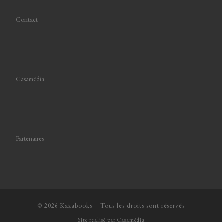
Contact
Casamédia
Partenaires
© 2026
Kazabooks
–
Tous les droits sont réservés
Site réalisé par
Casamédia