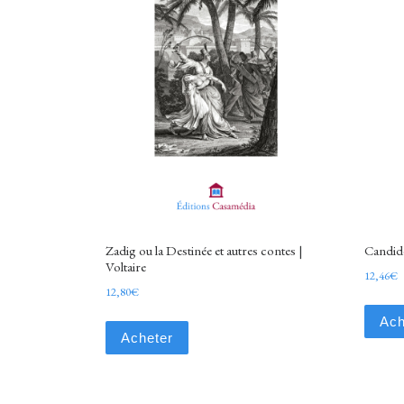
Zadig ou la Destinée et autres contes |
Candide
Voltaire
12,46
€
12,80
€
Ach
Acheter