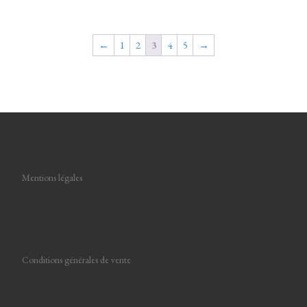
←
1
2
3
4
5
→
Mentions légales
Conditions générales de vente