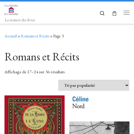
Skip to content
Search
Men
La maison des livres
Accueil
»
Romans et Récits
»
Page 3
Romans et Récits
Trié par popularité
Affichage de 17–24 sur 36 résultats