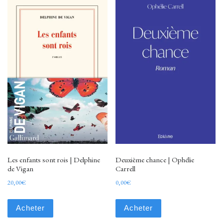
Les enfants sont rois | Delphine
Deuxième chance | Ophélie
de Vigan
Carrell
20,00
€
0,00
€
Acheter
Acheter