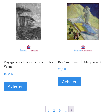
Voyage au centre de la terre | Jules
Bel-Ami | Guy de Maupassant
Verne
17,69
€
16,55
€
Acheter
Acheter
←
1
2
3
4
5