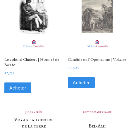
Le colonel Chabert | Honoré de
Candide ou l’Optimisme | Voltaire
Balzac
12,46
€
12,25
€
Acheter
Acheter