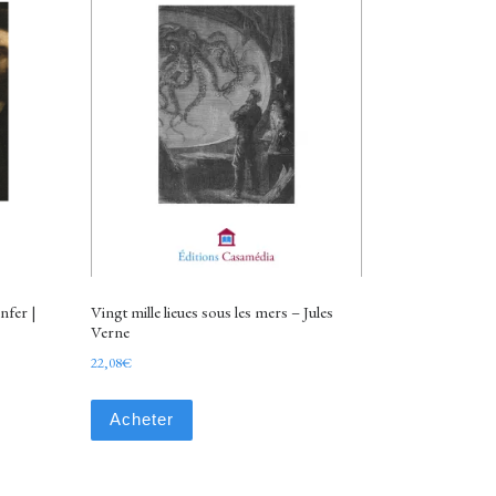
nfer |
Vingt mille lieues sous les mers – Jules
Verne
22,08
€
Acheter