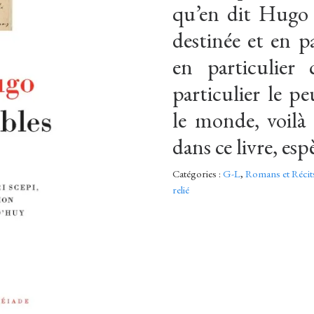
qu’en dit Hugo 
destinée et en pa
en particulier
particulier le pe
le monde, voilà 
dans ce livre, espè
Catégories :
G-L
,
Romans et Récit
relié