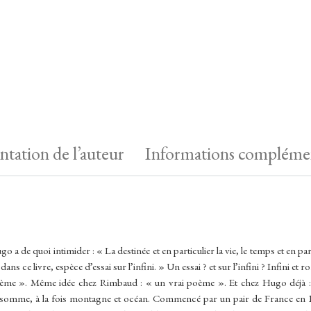
ntation de l’auteur
Informations complémen
o a de quoi intimider : « La destinée et en particulier la vie, le temps et en par
e dans ce livre, espèce d’essai sur l’infini. » Un essai ? et sur l’infini ? Infin
 poème ». Même idée chez Rimbaud : « un vrai poème ». Et chez Hugo déjà
 Une somme, à la fois montagne et océan. Commencé par un pair de France en