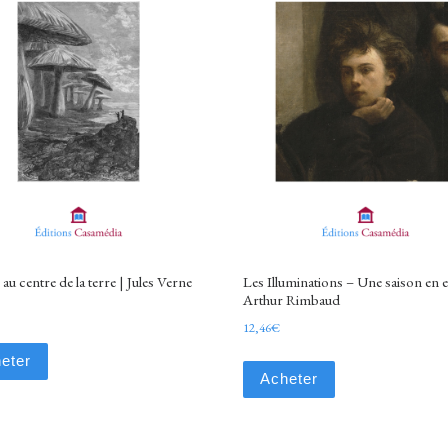
au centre de la terre | Jules Verne
Les Illuminations – Une saison en e
Arthur Rimbaud
12,46
€
eter
Acheter