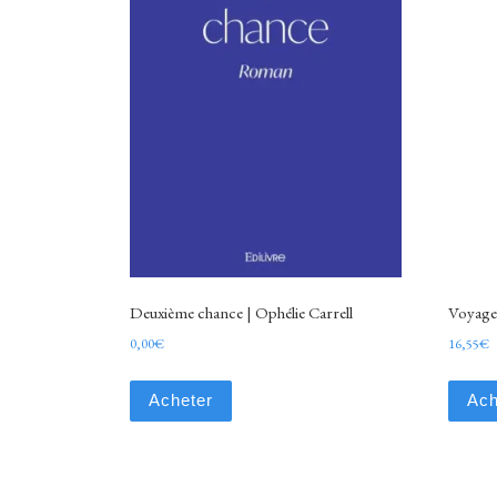
Deuxième chance | Ophélie Carrell
Voyage 
0,00
€
16,55
€
Acheter
Ach