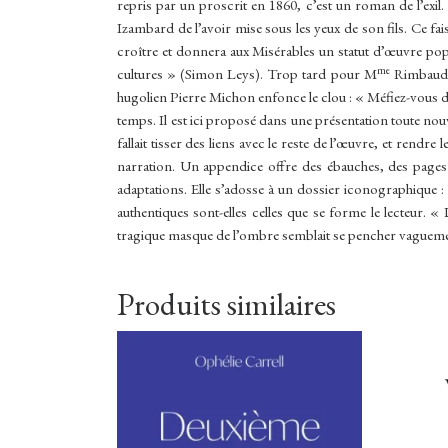
repris par un proscrit en 1860, c’est un roman de l’exil.
Izambard de l’avoir mise sous les yeux de son fils. Ce faisa
croître et donnera aux Misérables un statut d’œuvre popul
me
cultures » (Simon Leys). Trop tard pour M
Rimbaud :
hugolien Pierre Michon enfonce le clou : « Méfiez-vous de
temps. Il est ici proposé dans une présentation toute nouvell
fallait tisser des liens avec le reste de l’œuvre, et rendr
narration. Un appendice offre des ébauches, des pages éca
adaptations. Elle s’adosse à un dossier iconographique :
authentiques sont-elles celles que se forme le lecteur. «
tragique masque de l’ombre semblait se pencher vaguement 
Produits similaires