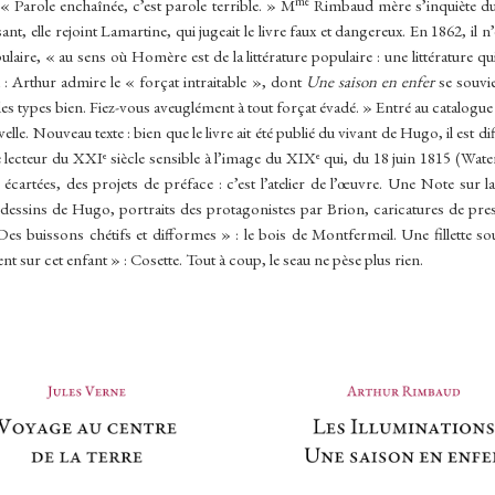
me
 « Parole enchaînée, c’est parole terrible. » M
Rimbaud mère s’inquiète du 
nt, elle rejoint Lamartine, qui jugeait le livre faux et dangereux. En 1862, il n’
aire, « au sens où Homère est de la littérature populaire : une littérature q
 Arthur admire le « forçat intraitable », dont
Une saison en enfer
se souvie
s types bien. Fiez-vous aveuglément à tout forçat évadé. » Entré au catalogue 
e. Nouveau texte : bien que le livre ait été publié du vivant de Hugo, il est diff
e le lecteur du XXIᵉ siècle sensible à l’image du XIXᵉ qui, du 18 juin 1815 (Wate
rtées, des projets de préface : c’est l’atelier de l’œuvre. Une Note sur la sc
 dessins de Hugo, portraits des protagonistes par Brion, caricatures de presse
 Des buissons chétifs et difformes » : le bois de Montfermeil. Une fillette s
sur cet enfant » : Cosette. Tout à coup, le seau ne pèse plus rien.