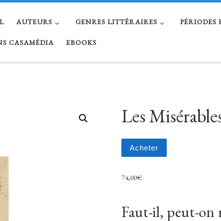
L
AUTEURS
GENRES LITTÉRAIRES
PÉRIODES
NS CASAMÉDIA
EBOOKS
Les Misérable
Acheter
74,00
€
Faut-il, peut-on