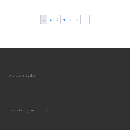
1
2
3
4
5
6
→
Mentions légales
Conditions générales de vente