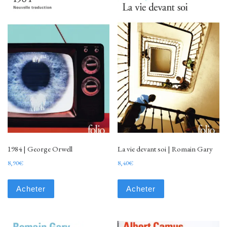
1984 | George Orwell
La vie devant soi | Romain Gary
8,90
€
8,40
€
Acheter
Acheter