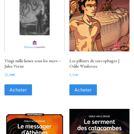
Vingt mille lieues sous les mers –
Les pilleurs de sarcophages |
Jules Verne
Odile Weulersse
22,08
€
5,55
€
Acheter
Acheter