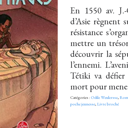
En 1550 av. J.-
d’Asie règnent s
résistance s’orga
mettre un trésor 
découvrir la sép
l’ennemi. L’ave
Tétiki va défier 
mort pour mener 
Catégories :
Odile Weulersse
,
Roma
poche jeunesse
,
Livre broché