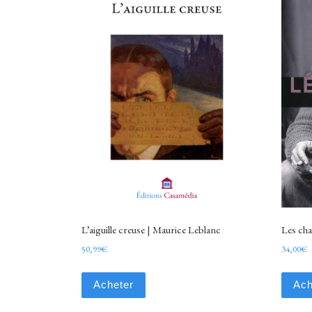
L’aiguille creuse | Maurice Leblanc
Les cha
50,99
€
34,00
€
Acheter
Ach