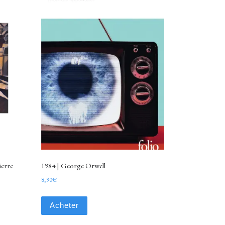
ierre
1984 | George Orwell
8,90
€
Acheter