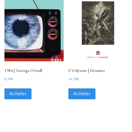
1984 | George Orwell
L’Odyssée | Homère
8,90
€
16,30
€
Acheter
Acheter