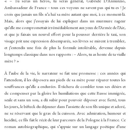
« – Tu seras un héros, tu seras général, Gabriele D’Annunzio,
Ambassadeur de France – tous ces voyous ne savent pas qui tu es ! Je
crois que jamais un fils n’a haï sa mère autant que moi, à ce moment-là.
Mais, alors que j’essayais de lui expliquer dans un murmure rageur
qu’elle me compromettait irrémédiablement aux yeux de l’Armée de l’Air,
et que je faisais un nouvel effort pour la pousser derrière le taxi, son
visage prit une expression désemparée, ses lèvres se mirent à trembler,
et j’entendis une fois de plus la formule intolérable, devenue depuis
longtemps classique dans nos rapports : – Alors, tu as honte de ta vieille
mère ? »
À l’aube de la vie, le narrateur se fait une promesse : ces années qui
l’attendent, il les déposera aux pieds de sa mère pour réparer toutes les
souffrances qu’elle a endurées. Il tâchera de combler tous ses désirs et
de compenser par la gloire les humiliations que cette Russe immigrée,
seule et sans un sou, a dû subir pour pouvoir déposer avec fierté, tous
les jours, le bifteck du déjeuner dans l’assiette de son fils unique et adoré,
ne se réservant que le gras de la cuisson. Avec admiration, humour et
lucidité, ce fils fait le récit de leur parcours de la Pologne à la France. Ce
roman autobiographique, qui s’appuie sur un langage poétique d’une