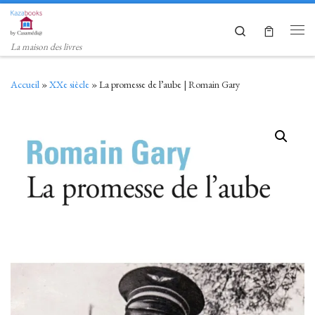
Skip to content
Search
Men
La maison des livres
Accueil
»
XXe siècle
»
La promesse de l’aube | Romain Gary