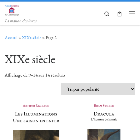
Skip to content
Search
Men
La maison des livres
Accueil
»
XIXe siècle
»
Page 2
XIXe siècle
Trié par popularité
Affichage de 9–14 sur 14 résultats