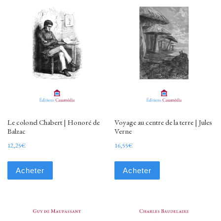
Le colonel Chabert | Honoré de
Voyage au centre de la terre | Jules
Balzac
Verne
12,25
€
16,55
€
Acheter
Acheter