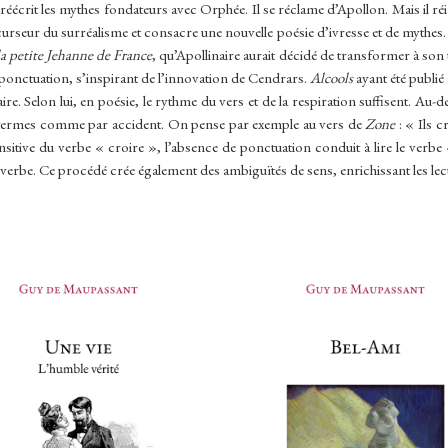
éécrit les mythes fondateurs avec Orphée. Il se réclame d’Apollon. Mais il réinv
urseur du surréalisme et consacre une nouvelle poésie d’ivresse et de mythes. 
la petite Jehanne de France
, qu’Apollinaire aurait décidé de transformer à son t
 ponctuation, s’inspirant de l’innovation de Cendrars.
Alcools
ayant été publié
re. Selon lui, en poésie, le rythme du vers et de la respiration suffisent. Au-d
ns termes comme par accident. On pense par exemple au vers de
Zone
: « Ils c
ransitive du verbe « croire », l’absence de ponctuation conduit à lire le verbe
rbe. Ce procédé crée également des ambiguïtés de sens, enrichissant les lect