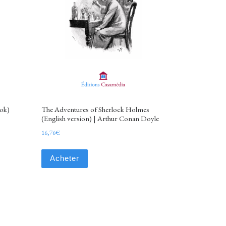
ok)
The Adventures of Sherlock Holmes
(English version) | Arthur Conan Doyle
16,76
€
Acheter