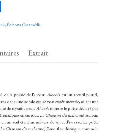
es 1898-1913 | Guillaume Apollinaire (ebook)
ook
,
Éditions Casamédia
taires
Extrait
l de la poésie de l’auteur.
Alcools
est un recueil pluriel,
ans dans une poésie qui se veut expérimentale, alliant une
ifié de mystificateur.
Alcools
montre le poète déchiré par
 Colchiques
et, surtout,
La Chanson du mal-aimé
. Au sein
t en un seul et même univers de vin et d’ivresse. Le poète
La Chanson du mal-aimé
,
Zone
. Il se distingue comme le