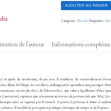
quantité de Alcools : Poèm
AJOUTER AU PANIER
Catégorie :
Ebooks
Étiquettes :
Eb
ntation de l’auteur
Informations complémen
ce la quête de modernité, de jeu avec la tradition, de renouvellement forme
e, allant de l’élégie au vers libre, mélangeant le quotidien aux paysages rhén
métisme, un art du choc, de l’électrochoc, qui valut à Apollinaire d’être qual
e Laurencin), ruptures qui résonnent au travers de poèmes tels que
Mai
,
Les
classique mise en vigueur par Ronsard : le passé, le présent, le futur se mêlen
on enfance. Il modifie la perception poétique classique du temps et de l’espace :