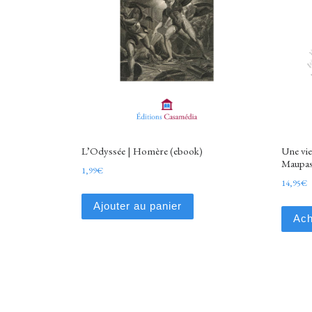
L’Odyssée | Homère (ebook)
Une vie
Maupas
1,99
€
14,95
€
Ajouter au panier
Ach