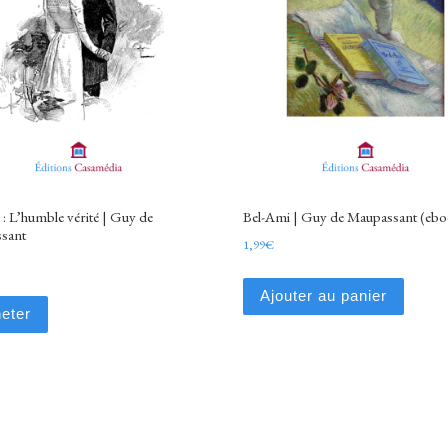
 : L’humble vérité | Guy de
Bel-Ami | Guy de Maupassant (ebo
sant
1,99
€
Ajouter au panier
eter